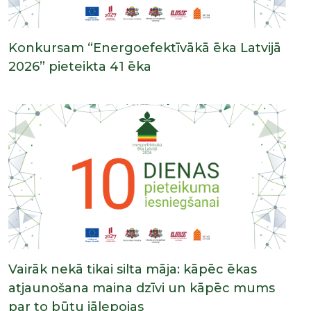
Konkursam “Energoefektīvākā ēka Latvijā
2026” pieteikta 41 ēka
Vairāk nekā tikai silta māja: kāpēc ēkas
atjaunošana maina dzīvi un kāpēc mums
par to būtu jālepojas