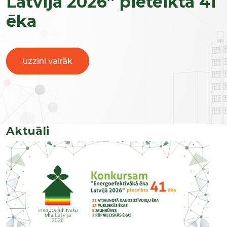
Latvijā 2026” pieteikta 41
ēka
uzzini vairāk
Aktuāli