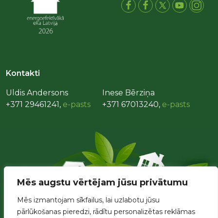
Kontakti
Uldis Andersons
Inese Bērziņa
+371 29461241,
e-pasts
+371 67013240,
e-pasts
Mēs augstu vērtējam jūsu privātumu
Mēs izmantojam sīkfailus, lai uzlabotu jūsu
pārlūkošanas pieredzi, rādītu personalizētas reklāmas