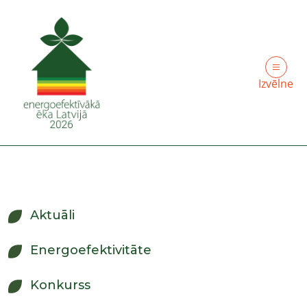
Izvēlne
Aktuāli
Energoefektivitāte
Konkurss