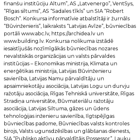
finanšu institūciju Altum”, AS „Latvenergo”, VentSys,
“Rīgas siltums”, AS “Sadales tīkls” un SIA “Robert
Bosch”. Konkursa informatīvie atbalstītāji ir žurnāls
“Būvinženieris”, laikraksts “Latvijas Avīze”, būvniecības
portāli www.abc.lv, https://archidea.lv un
www.building.lv. Konkursa nolikuma izstādē
iesaistījušās nozīmīgākās būvniecības nozares
nevalstiskās organizācijas un valsts pārvaldes
institūcijas – Ekonomikas ministrija, Klimata un
enerģētikas ministrija, Latvijas Būvinženieru
savienība, Latvijas Namu pārvaldītāju un
apsaimniekotāju asociācija, Latvijas Logu un durvju
ražotāju asociācija, Rīgas Tehniskā universitāte, Rīgas
Stradiņa universitāte, Būvmateriālu ražotāju
asociācija, Latvijas Siltuma, gāzes un ūdens
tehnoloģijas inženieru savienība, Ilgtspējīgas
būvniecības padome, Būvniecības valsts kontroles
birojs, Valsts ugunsdzēsības un glābšanas dienests,
SIA “Publisko aktīvu pārvaldītājs Possessor”, Lauku