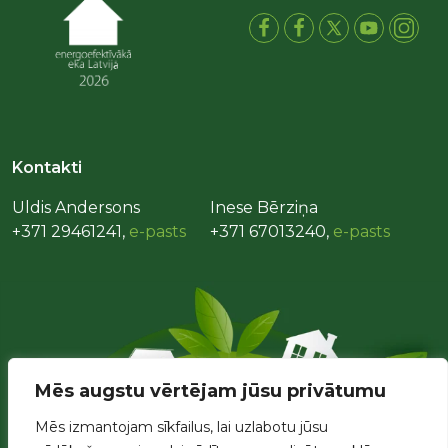
Kontakti
Uldis Andersons
Inese Bērziņa
+371 29461241,
e-pasts
+371 67013240,
e-pasts
Mēs augstu vērtējam jūsu privātumu
Mēs izmantojam sīkfailus, lai uzlabotu jūsu