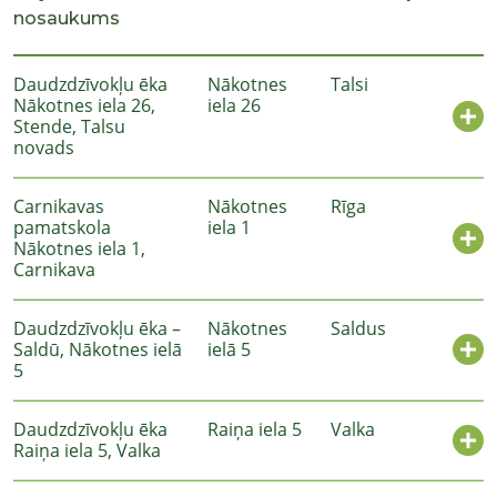
nosaukums
Daudzdzīvokļu ēka
Nākotnes
Talsi
Nākotnes iela 26,
iela 26
Stende, Talsu
novads
Carnikavas
Nākotnes
Rīga
pamatskola
iela 1
Nākotnes iela 1,
Carnikava
Daudzdzīvokļu ēka –
Nākotnes
Saldus
Saldū, Nākotnes ielā
ielā 5
5
Daudzdzīvokļu ēka
Raiņa iela 5
Valka
Raiņa iela 5, Valka