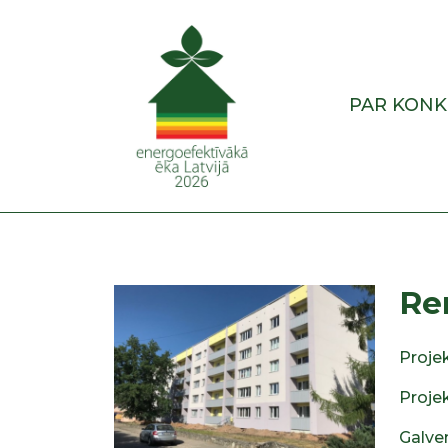
PAR KON
Re
Proje
Proje
Galve