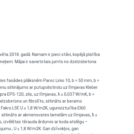
ēta 2018. gadā. Namam ir pieci stāvi, kopējā platība
neļiem. Mājai ir savietotais jumts no dzelzsbetona
ates fasādes plāksnēm Paroc Linio 10, b = 50 mm, b =
 siltinājums ar putupolistirolu uz līmjavas Kleber
ra EPS-120, zils, uz līmjavas, ƛ ≤ 0,037 W/mK, b =
sbetons un fibrolīts, siltināts ar beramo
Fakro LSF, U ≤ 1,8 W/m2K, ugunsizturība EI60.
 siltināts ar akmensvates lamelām uz līmjavas, ƛ ≤
, izvēlētas tērauda ārdurvis ar koda atslēgu –
ojumu , U ≤ 1,8 W/m2K. Gan dzīvokļos, gan