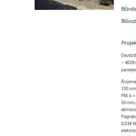
Būvda
Būvuz
Proje
Daudzdz
– 4028 
paneļie
Ārsiena
100 mm,
PM, b =
50 mm, 
akmensv
Pagraba
0,038 W
elektri