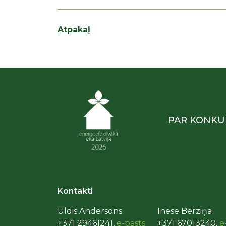
Atpakaļ
PAR KONKU
Kontakti
Uldis Andersons
Inese Bērziņa
+371 29461241,
e-pasts
+371 67013240,
e