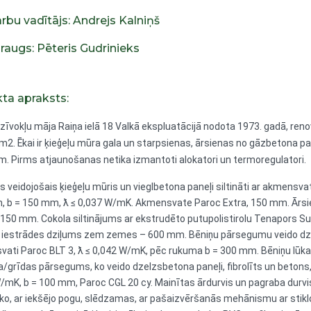
rbu vadītājs: Andrejs Kalniņš
raugs: Pēteris Gudrinieks
kta apraksts:
īvokļu māja Raiņa ielā 18 Valkā ekspluatācijā nodota 1973. gadā, renov
m2. Ēkai ir ķieģeļu mūra gala un starpsienas, ārsienas no gāzbetona pa
m. Pirms atjaunošanas netika izmantoti alokatori un termoregulatori.
s veidojošais ķieģeļu mūris un vieglbetona paneļi siltināti ar akmensv
 b = 150 mm, ƛ ≤ 0,037 W/mK. Akmensvate Paroc Extra, 150 mm. Ārsienu
 150 mm. Cokola siltinājums ar ekstrudēto putupolistirolu Tenapors Sup
iestrādes dziļums zem zemes – 600 mm. Bēniņu pārsegumu veido dzelz
ati Paroc BLT 3, ƛ ≤ 0,042 W/mK, pēc rukuma b = 300 mm. Bēniņu lūka 
/grīdas pārsegums, ko veido dzelzsbetona paneļi, fibrolīts un betons,
/mK, b = 100 mm, Paroc CGL 20 cy. Mainītas ārdurvis un pagraba durvis
sko, ar iekšējo pogu, slēdzamas, ar pašaizvēršanās mehānismu ar stikl