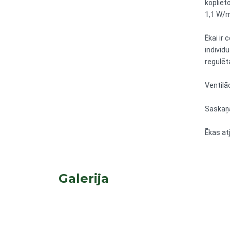
kopliet
1,1 W/m
Ēkai ir
individ
regulēt
Ventilā
Saskaņā
Ēkas at
Galerija