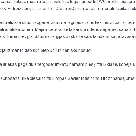
ošanas telpās mainīti logi, izvēloties logus ar baltu PVC profilu, piecā
2K. Hidroizolācijai izmantoti GreenteQ montāžas materiāli, tvaika izol
 centralizētā siltumapgāde. Siltuma regulēšana notiek individuāli ar te
uāli ar alokatoriem. Mājā ir centralizētā karstā ūdens sagatavošana s
a siltuma mezglā. Siltumenerģijas uzskaite karstā ūdens sagatavošana
cijai izmanto dabisko pieplūdi un dabisko nosūci.
 ar ēkas pagaidu energosertifikātu namam piešķirta B klase, kopējais 
jaunošanai tika piesaistīts Eiropas Savienības fondu līdzfinansējums.