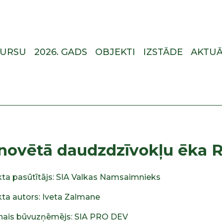
KURSU
2026. GADS
OBJEKTI
IZSTĀDE
AKTUĀ
novētā daudzdzīvokļu ēka Ra
kta pasūtītājs: SIA Valkas Namsaimnieks
kta autors: Iveta Zalmane
nais būvuzņēmējs: SIA PRO DEV