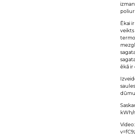
izmant
poliu
Ēkai i
veikts
termor
mezgl
sagata
sagata
ēkā i
Izveid
saules
dūmu 
Saskaņ
kWh/
Video
v=fC9