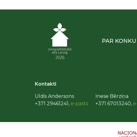
PAR KONKU
Kontakti
Uldis Andersons
Inese Bērziņa
+371 29461241,
e-pasts
+371 67013240,
e