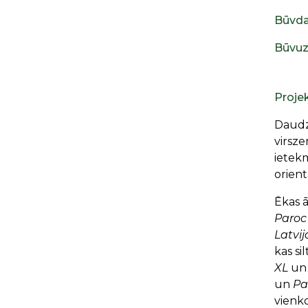
Būvda
Būvuz
Proje
Daudzd
virsze
ietek
orien
Ēkas ā
Paroc
Latvij
kas si
XL
u
un
Pa
vienk