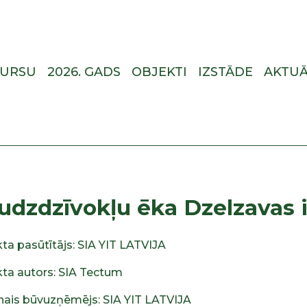
KURSU
2026. GADS
OBJEKTI
IZSTĀDE
AKTUĀ
udzdzīvokļu ēka Dzelzavas ie
ta pasūtītājs: SIA YIT LATVIJA
kta autors: SIA Tectum
nais būvuzņēmējs: SIA YIT LATVIJA