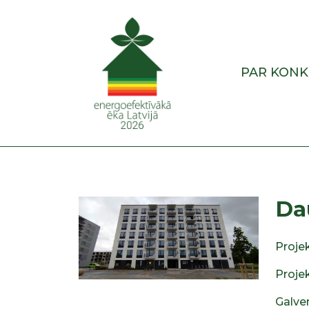
PAR KON
Da
Projek
Proje
Galve