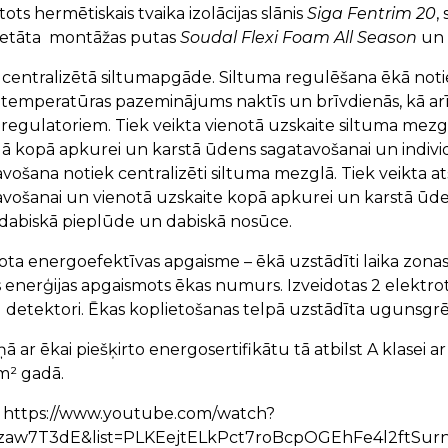
ots hermētiskais tvaika izolācijas slānis
Siga Fentrim 20
,
retāta montāžas putas
Soudal Flexi Foam All Season
un 
r centralizētā siltumapgāde. Siltuma regulēšana ēkā noti
 temperatūras pazeminājums naktīs un brīvdienās, kā arī 
egulatoriem. Tiek veikta vienotā uzskaite siltuma mezglā
ā kopā apkurei un karstā ūdens sagatavošanai un individ
vošana notiek centralizēti siltuma mezglā. Tiek veikta a
vošanai un vienotā uzskaite kopā apkurei un karstā ūden
r dabiskā pieplūde un dabiskā nosūce.
ota energoefektīvas apgaisme – ēkā uzstādīti laika zonas 
 enerģijas apgaismots ēkas numurs. Izveidotas 2 elektrotr
detektori. Ēkas koplietošanas telpā uzstādīta ugunsgr
ā ar ēkai piešķirto energosertifikātu tā atbilst A klasei 
m² gadā.
: https://www.youtube.com/watch?
zaw7T3dE&list=PLKEejtELkPct7roBcpOGEhFe4l2ftSurn