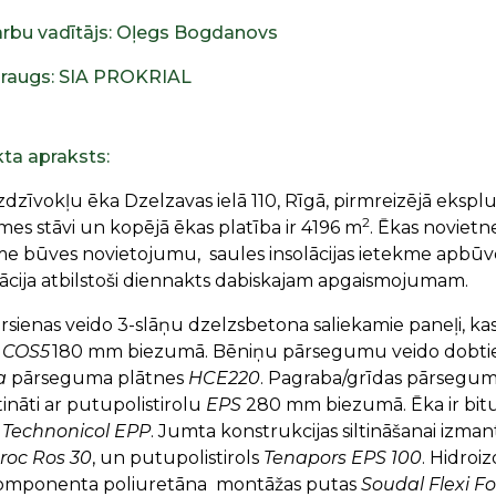
rbu vadītājs: Oļegs Bogdanovs
raugs: SIA PROKRIAL
kta apraksts:
zīvokļu ēka Dzelzavas ielā 110, Rīgā, pirmreizējā eksplua
2
mes stāvi un kopējā ēkas platība ir 4196 m
. Ēkas novietn
me būves novietojumu, saules insolācijas ietekme apb
tācija atbilstoši diennakts dabiskajam apgaismojumam.
rsienas veido 3-slāņu dzelzsbetona saliekamie paneļi, kas 
 COS5
180 mm biezumā. Bēniņu pārsegumu veido dobtie
a
pārseguma plātnes
HCE220
. Pagraba/grīdas pārsegum
ltināti ar putupolistirolu
EPS
280 mm biezumā. Ēka ir bi
n
Technonicol EPP
. Jumta konstrukcijas siltināšanai izm
roc Ros 30
, un putupolistirols
Tenapors EPS 100
. Hidroi
omponenta poliuretāna montāžas putas
Soudal Flexi F