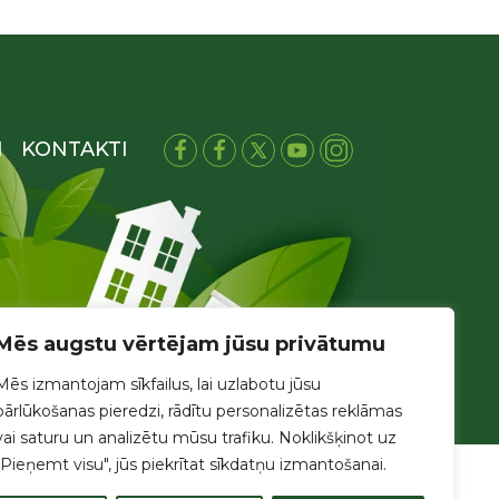
I
KONTAKTI
Mēs augstu vērtējam jūsu privātumu
Mēs izmantojam sīkfailus, lai uzlabotu jūsu
pārlūkošanas pieredzi, rādītu personalizētas reklāmas
vai saturu un analizētu mūsu trafiku. Noklikšķinot uz
"Pieņemt visu", jūs piekrītat sīkdatņu izmantošanai.