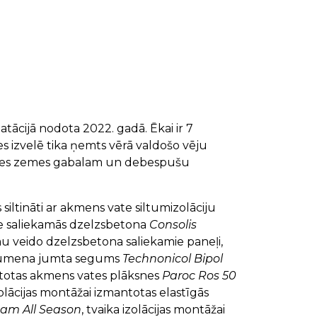
tācijā nodota 2022. gadā. Ēkai ir 7
es izvelē tika ņemts vērā valdošo vēju
ūves zemes gabalam un debespušu
siltināti ar akmens vate siltumizolāciju
 saliekamās dzelzsbetona
Consolis
u veido dzelzsbetona saliekamie paneļi,
tumena jumta segums
Technonicol Bipol
antotas akmens vates plāksnes
Paroc Ros 50
zolācijas montāžai izmantotas elastīgās
oam All Season
, tvaika izolācijas montāžai