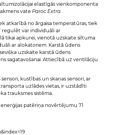
 siltumizolācijai elastīgās vienkomponenta
akmens vate
Paroc Extra
.
ek atkarībā no ārgaisa temperatūras, tiek
regulēt var individuāli ar
 tikai apkurei, vienotā uzskaite siltuma
uāli ar alokatoriem. Karstā ūdens
tsevišķa uzskaite karstā ūdens
s sagatavošanai. Attiecībā uz ventilāciju
sensori, kustības un skaņas sensori, ar
ansporta uzlādes vietas, ir uzstādīti
ēka trauksmes sistēma.
ar enerģijas patēriņa novērtējumu 71
&index=19