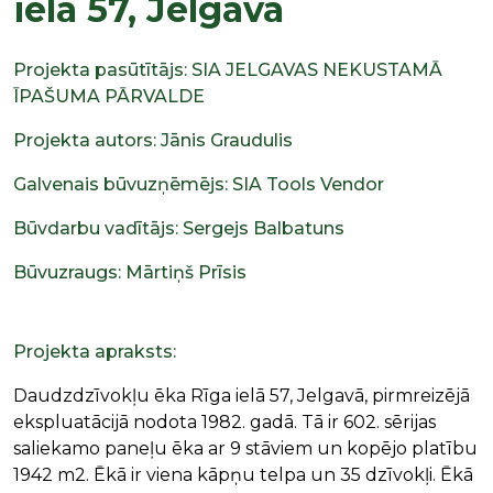
iela 57, Jelgava
Projekta pasūtītājs: SIA JELGAVAS NEKUSTAMĀ
ĪPAŠUMA PĀRVALDE
Projekta autors: Jānis Graudulis
Galvenais būvuzņēmējs: SIA Tools Vendor
Būvdarbu vadītājs: Sergejs Balbatuns
Būvuzraugs: Mārtiņš Prīsis
Projekta apraksts:
Daudzdzīvokļu ēka Rīga ielā 57, Jelgavā, pirmreizējā
ekspluatācijā nodota 1982. gadā. Tā ir 602. sērijas
saliekamo paneļu ēka ar 9 stāviem un kopējo platību
1942 m2. Ēkā ir viena kāpņu telpa un 35 dzīvokļi. Ēkā