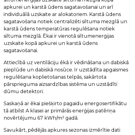
apkurei un karstā ūdens sagatavošanai un arī
individuālā uzskaite ar alokatoriem. Karstā ūdens
sagatavošana notiek centralizēti siltuma mezglā un
karstā ūdens temperatūras regulēšana notiek
siltuma mezglā. Ēkai ir vienotā siltumenerģijas
uzskaite kopā apkurei un karstā ūdens
sagatavošanai.
Attiecībā uz ventilāciju ēkā ir vēdināšana un dabiskā
pieplūde un dabiskā nosūce. Ir uzstādīta apgaismes
regulēšana koplietošanas telpās, sakārtota
pārsprieguma aizsardzības sistēma un uzstādīti
dūmu detektori.
Saskaņā ar ēkai piešķirto pagaidu energosertifikātu
tā atbilst A klasei ar primārās enerģijas patēriņa
novērtējumu 67 kWh/m² gadā.
Savukārt, pēdējās apkures sezonas izmērītie dati