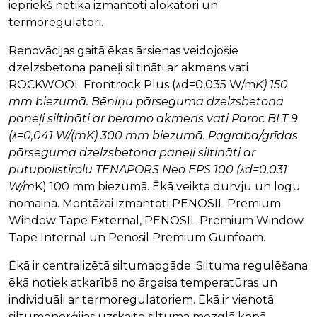
iepriekš netika izmantoti alokatori un
termoregulatori.
Renovācijas gaitā ēkas ārsienas veidojošie
dzelzsbetona paneļi siltināti ar akmens vati
ROCKWOOL Frontrock Plus (λd=0,035 W/m
K) 150
mm biezumā. Bēniņu pārseguma dzelzsbetona
paneļi siltināti ar beramo akmens vati Paroc BLT 9
(λ=0,041 W/(mK) 300 mm biezumā. Pagraba/grīdas
pārseguma dzelzsbetona paneļi siltināti ar
putupolistirolu TENAPORS Neo EPS 100 (λd=0,031
W/m
K) 100 mm biezumā. Ēkā veikta durvju un logu
nomaiņa. Montāžai izmantoti PENOSIL Premium
Window Tape External, PENOSIL Premium Window
Tape Internal un Penosil Premium Gunfoam.
Ēkā ir centralizētā siltumapgāde. Siltuma regulēšana
ēkā notiek atkarībā no ārgaisa temperatūras un
individuāli ar termoregulatoriem. Ēkā ir vienotā
siltumenerģijas uzskaite siltuma mezglā kopā