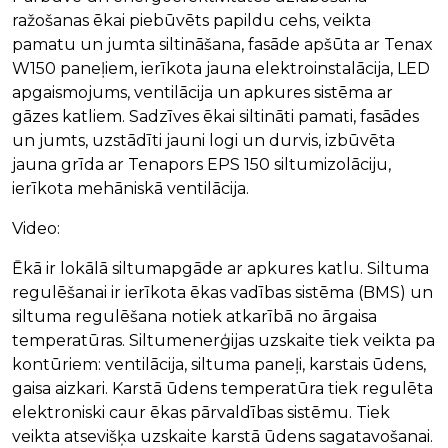
ražošanas ēkai piebūvēts papildu cehs, veikta
pamatu un jumta siltināšana, fasāde apšūta ar Tenax
W150 paneļiem, ierīkota jauna elektroinstalācija, LED
apgaismojums, ventilācija un apkures sistēma ar
gāzes katliem. Sadzīves ēkai siltināti pamati, fasādes
un jumts, uzstādīti jauni logi un durvis, izbūvēta
jauna grīda ar Tenapors EPS 150 siltumizolāciju,
ierīkota mehāniskā ventilācija.
Video:
Ēkā ir lokālā siltumapgāde ar apkures katlu. Siltuma
regulēšanai ir ierīkota ēkas vadības sistēma (BMS) un
siltuma regulēšana notiek atkarībā no ārgaisa
temperatūras. Siltumenerģijas uzskaite tiek veikta pa
kontūriem: ventilācija, siltuma paneļi, karstais ūdens,
gaisa aizkari. Karstā ūdens temperatūra tiek regulēta
elektroniski caur ēkas pārvaldības sistēmu. Tiek
veikta atsevišķa uzskaite karstā ūdens sagatavošanai.