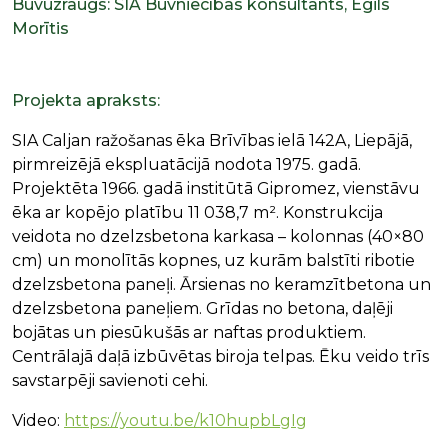
Būvuzraugs: SIA Būvniecības konsultants, Egils
Morītis
Projekta apraksts:
SIA Caljan ražošanas ēka Brīvības ielā 142A, Liepājā,
pirmreizējā ekspluatācijā nodota 1975. gadā.
Projektēta 1966. gadā institūtā Gipromez, vienstāvu
ēka ar kopējo platību 11 038,7 m². Konstrukcija
veidota no dzelzsbetona karkasa – kolonnas (40×80
cm) un monolītās kopnes, uz kurām balstīti ribotie
dzelzsbetona paneļi. Ārsienas no keramzītbetona un
dzelzsbetona paneļiem. Grīdas no betona, daļēji
bojātas un piesūkušās ar naftas produktiem.
Centrālajā daļā izbūvētas biroja telpas. Ēku veido trīs
savstarpēji savienoti cehi.
Video:
https://youtu.be/k10hupbLgIg