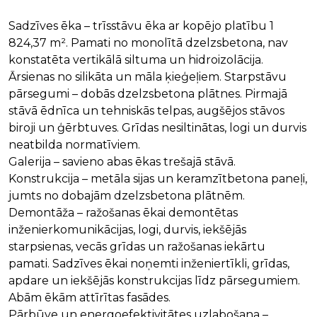
Sadzīves ēka – trīsstāvu ēka ar kopējo platību 1
824,37 m². Pamati no monolītā dzelzsbetona, nav
konstatēta vertikālā siltuma un hidroizolācija.
Ārsienas no silikāta un māla ķieģeļiem. Starpstāvu
pārsegumi – dobās dzelzsbetona plātnes. Pirmajā
stāvā ēdnīca un tehniskās telpas, augšējos stāvos
biroji un ģērbtuves. Grīdas nesiltinātas, logi un durvis
neatbilda normatīviem.
Galerija – savieno abas ēkas trešajā stāvā.
Konstrukcija – metāla sijas un keramzītbetona paneļi,
jumts no dobajām dzelzsbetona plātnēm.
Demontāža – ražošanas ēkai demontētas
inženierkomunikācijas, logi, durvis, iekšējās
starpsienas, vecās grīdas un ražošanas iekārtu
pamati. Sadzīves ēkai noņemti inženiertīkli, grīdas,
apdare un iekšējās konstrukcijas līdz pārsegumiem.
Abām ēkām attīrītas fasādes.
Pārbūve un energoefektivitātes uzlabošana –