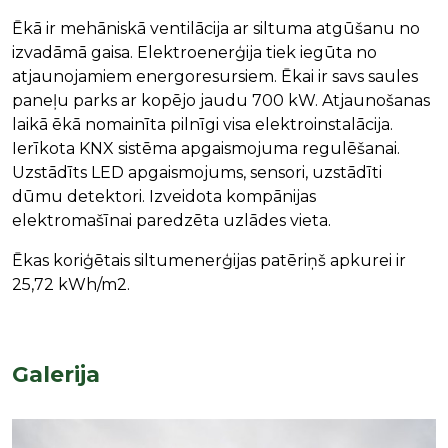
Ēkā ir mehāniskā ventilācija ar siltuma atgūšanu no
izvadāmā gaisa. Elektroenerģija tiek iegūta no
atjaunojamiem energoresursiem. Ēkai ir savs saules
paneļu parks ar kopējo jaudu 700 kW. Atjaunošanas
laikā ēkā nomainīta pilnīgi visa elektroinstalācija.
Ierīkota KNX sistēma apgaismojuma regulēšanai.
Uzstādīts LED apgaismojums, sensori, uzstādīti
dūmu detektori. Izveidota kompānijas
elektromašīnai paredzēta uzlādes vieta.
Ēkas koriģētais siltumenerģijas patēriņš apkurei ir
25,72 kWh/m2.
Galerija