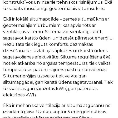
konstruktīvos un inženiertehniskos risinājumus. Ēkā
uzstādīts mūsdienīgs ģeotermālais siltumsūknis.
Ēkā ir lokālā siltumapgāde – zemes siltumsūknis ar
ģeotermālajiem urbumiem, kas apvienots ar
ventilācijas sistēmu. Sistēma var vienlaicīgi sildīt,
sagatavot karsto ūdeni un dzesēt pārnesot enerģiju.
Rezultātā tiek iegūts komforts, bezmaksas
dzesēšana un uzlabojās apkures un karstā ūdens
sagatavošanas efektivitāte. Siltuma regulēšana ēkā
notiek atkarībā no ārgaisa temperatūras, tiek veikts
temperatūras pazeminājums naktī un brīvdienās.
Siltumenerģijas uzskaite tiek veikta gan
siltumapgādei, gan karstā ūdens sagatavošanai. Tiek
uzskaitītas gan saražotās kWh, gan patērētās
elektrības kWh.
Ēkā ir mehāniskā ventilācija ar siltuma atgūšanu no
izvadāmā gaisa. Uz ēku kopā ir 5 energoefektīvas