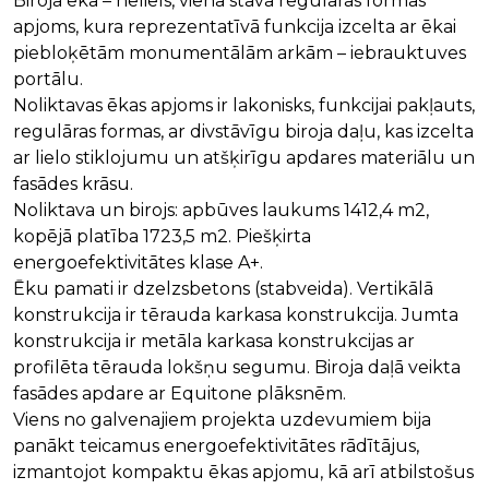
Biroja ēka – neliels, viena stāva regulāras formas
apjoms, kura reprezentatīvā funkcija izcelta ar ēkai
piebloķētām monumentālām arkām – iebrauktuves
portālu.
Noliktavas ēkas apjoms ir lakonisks, funkcijai pakļauts,
regulāras formas, ar divstāvīgu biroja daļu, kas izcelta
ar lielo stiklojumu un atšķirīgu apdares materiālu un
fasādes krāsu.
Noliktava un birojs: apbūves laukums 1412,4 m2,
kopējā platība 1723,5 m2. Piešķirta
energoefektivitātes klase A+.
Ēku pamati ir dzelzsbetons (stabveida). Vertikālā
konstrukcija ir tērauda karkasa konstrukcija. Jumta
konstrukcija ir metāla karkasa konstrukcijas ar
profilēta tērauda lokšņu segumu. Biroja daļā veikta
fasādes apdare ar Equitone plāksnēm.
Viens no galvenajiem projekta uzdevumiem bija
panākt teicamus energoefektivitātes rādītājus,
izmantojot kompaktu ēkas apjomu, kā arī atbilstošus