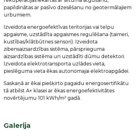
rekuperācijas iekārtas ar siltuma atgūšanu,
papildinātas ar pasīvo dzesēšanu no ģeotermālajiem
urbumiem.
Izveidota energoefektīvas teritorijas vai telpu
apgaisme, uzstādīta apgaismes regulēšana (taimeri,
kustības/klātbūtnes sensori). Izveidota
zibensaizsardzības sistēma, pārsprieguma
aizsardzības sistēma un uzstādīti dūmu detektori.
Izveidota elektrotransporta uzlādes vieta,
pieslēguma vieta ēkas autonomajai elektroapgādei.
Saskaņā ar ēkai piešķirto pagaidu energosertifikātu
tā atbilst A+ klasei ar ēkas energoefektivitātes
novērtējumu 101 kWh/m² gadā.
Galerija