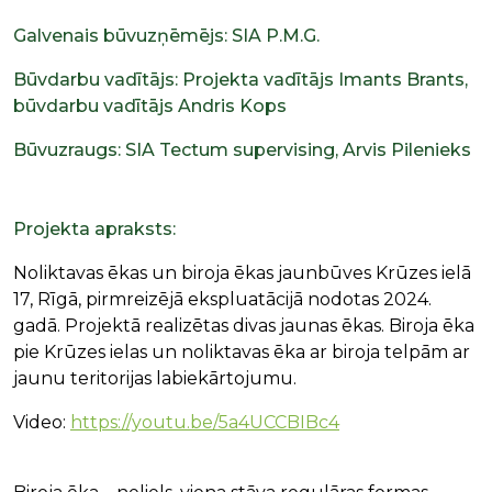
Galvenais būvuzņēmējs: SIA P.M.G.
Būvdarbu vadītājs: Projekta vadītājs Imants Brants,
būvdarbu vadītājs Andris Kops
Būvuzraugs: SIA Tectum supervising, Arvis Pilenieks
Projekta apraksts:
Noliktavas ēkas un biroja ēkas jaunbūves Krūzes ielā
17, Rīgā, pirmreizējā ekspluatācijā nodotas 2024.
gadā. Projektā realizētas divas jaunas ēkas. Biroja ēka
pie Krūzes ielas un noliktavas ēka ar biroja telpām ar
jaunu teritorijas labiekārtojumu.
Video:
https://youtu.be/5a4UCCBIBc4