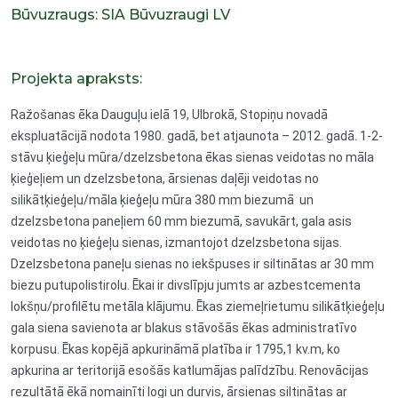
Būvuzraugs: SIA Būvuzraugi LV
Projekta apraksts:
Ražošanas ēka Dauguļu ielā 19, Ulbrokā, Stopiņu novadā
ekspluatācijā nodota 1980. gadā, bet atjaunota – 2012. gadā. 1-2-
stāvu ķieģeļu mūra/dzelzsbetona ēkas sienas veidotas no māla
ķieģeļiem un dzelzsbetona, ārsienas daļēji veidotas no
silikātķieģeļu/māla ķieģeļu mūra 380 mm biezumā un
dzelzsbetona paneļiem 60 mm biezumā, savukārt, gala asis
veidotas no ķieģeļu sienas, izmantojot dzelzsbetona sijas.
Dzelzsbetona paneļu sienas no iekšpuses ir siltinātas ar 30 mm
biezu putupolistirolu. Ēkai ir divslīpju jumts ar azbestcementa
lokšņu/profilētu metāla klājumu. Ēkas ziemeļrietumu silikātķieģeļu
gala siena savienota ar blakus stāvošās ēkas administratīvo
korpusu. Ēkas kopējā apkurināmā platība ir 1795,1 kv.m, ko
apkurina ar teritorijā esošās katlumājas palīdzību. Renovācijas
rezultātā ēkā nomainīti logi un durvis, ārsienas siltinātas ar