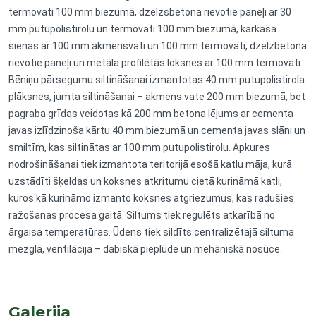
termovati 100 mm biezumā, dzelzsbetona rievotie paneļi ar 30
mm putupolistirolu un termovati 100 mm biezumā, karkasa
sienas ar 100 mm akmensvati un 100 mm termovati, dzelzbetona
rievotie paneļi un metāla profilētās loksnes ar 100 mm termovati.
Bēniņu pārsegumu siltināšanai izmantotas 40 mm putupolistirola
plāksnes, jumta siltināšanai – akmens vate 200 mm biezumā, bet
pagraba grīdas veidotas kā 200 mm betona lējums ar cementa
javas izlīdzinoša kārtu 40 mm biezumā un cementa javas slāni un
smiltīm, kas siltinātas ar 100 mm putupolistirolu. Apkures
nodrošināšanai tiek izmantota teritorijā esošā katlu māja, kurā
uzstādīti šķeldas un koksnes atkritumu cietā kurināmā katli,
kuros kā kurināmo izmanto koksnes atgriezumus, kas radušies
ražošanas procesa gaitā. Siltums tiek regulēts atkarībā no
ārgaisa temperatūras. Ūdens tiek sildīts centralizētajā siltuma
mezglā, ventilācija – dabiskā pieplūde un mehāniskā nosūce.
Galerija