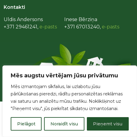
Kontakti
Uldis Andersons
Inese Bērziņa
+371 29461241,
e-pasts
+371 67013240,
e-pasts
Mēs augstu vērtējam jūsu privātumu
Mēs izmantojam sīkfailus, lai uzlabotu jūsu
pārlūkošanas pieredzi, rādītu personalizētas reklāmas
vai saturu un analizētu mūsu trafiku. Noklikšķinot uz
"Pieņemt visu", jūs piekrītat sīkdatņu izmantošanai.
Pielāgot
Noraidīt visu
Pieņemt visu