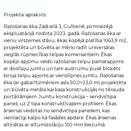
Projekta apraksts:
Ražošanas ēka Zaļā ielā 3, Gulbenē, pirmreizējā
ekspluatācijā nodota 2023. gadā. Ražošanas ēka ar
vienu virszemes stāvu, ēkas kopējā platība 1063,9 m2,
projektēta un būvēta ar mērķi radīt universālas
vieglās rūpniecības telpas komersantiem. Ēkas
kopējo apjomu veido ražošanas telpu pamatapjoms
ar divslīpju jumtu un tam austrumu pusē bloķēts
biroja telpu apjoms ar vienslīpnes jumtu. Ražošanas
ēka (ar gabarītizmēriem asīs 50,0×23,0 m) projektēta
un būvēta metāla karkasa konstrukcijās no tērauda
portālrāmjiem. Jumtu konstrukcija − sendvičtipa
paneļi, uz Z tipa konstruktīvajiem profiliem. Ēkas
ārsienas veidotas no sendvičtipa paneļiem, kas
vienlaicīgi kalpo kā fasādes apdare. Ēkas ārsienas
siltinātas ar siltumizolāciju 150 mm biezumā.