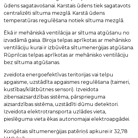
ūdens sagatavošanai. Karstais ūdens tiek sagatavots
centralizēti siltuma mezglā. Karstā ūdens
temperatūras regulēšana notiek siltuma mezglā.
Ēkā ir mehāniskā ventilācija ar siltuma atgūšanu no
izvadāmā gaisa. Biroja telpas aprīkotas ar mehānisko
ventilāciju kurai ir izbūvēta siltumenerģijas atgūšana.
Rūpnīcas telpas aprīkotas ar mehānisko ventilāciju
bez siltuma atgūšanas.
zveidota energoefektīvas teritorijas vai telpu
apgaisme, uzstādīta apgaismes regulēšana (taimeri,
kustības/klātbūtnes sensori). Izveidota
zibensaizsardzības sistēma, pārsprieguma
aizsardzības sistēma, uzstādīti dūmu detektori.
Izveidota elektrotransporta uzlādes vieta,
pieslēguma vieta ēkas autonomajai elektroapgādei.
Koriģētais siltumenerģijas patēriņš apkurei ir 32,78