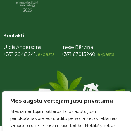
Kontakti
Uldis Andersons
Inese Bērziņa
+371 29461241,
e-pasts
+371 67013240,
e-pasts
Mēs augstu vērtējam jūsu privātumu
Mēs izmantojam sīkfailus, lai uzlabotu jūsu
pārlūkošanas pieredzi, rādītu personalizētas reklāmas
vai saturu un analizētu mūsu trafiku. Noklikšķinot uz