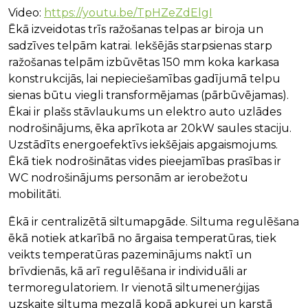
Video:
https://youtu.be/TpHZeZdElgI
Ēkā izveidotas trīs ražošanas telpas ar biroja un
sadzīves telpām katrai. Iekšējās starpsienas starp
ražošanas telpām izbūvētas 150 mm koka karkasa
konstrukcijās, lai nepieciešamības gadījumā telpu
sienas būtu viegli transformējamas (pārbūvējamas).
Ēkai ir plašs stāvlaukums un elektro auto uzlādes
nodrošinājums, ēka aprīkota ar 20kW saules staciju.
Uzstādīts energoefektīvs iekšējais apgaismojums.
Ēkā tiek nodrošinātas vides pieejamības prasības ir
WC nodrošinājums personām ar ierobežotu
mobilitāti.
Ēkā ir centralizētā siltumapgāde. Siltuma regulēšana
ēkā notiek atkarībā no ārgaisa temperatūras, tiek
veikts temperatūras pazeminājums naktī un
brīvdienās, kā arī regulēšana ir individuāli ar
termoregulatoriem. Ir vienotā siltumenerģijas
uzskaite siltuma mezglā kopā apkurei un karstā