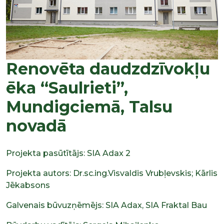
Renovēta daudzdzīvokļu
ēka “Saulrieti”,
Mundigciemā, Talsu
novadā
Projekta pasūtītājs: SIA Adax 2
Projekta autors: Dr.sc.ing.Visvaldis Vrubļevskis; Kārlis
Jēkabsons
Galvenais būvuzņēmējs: SIA Adax, SIA Fraktal Bau