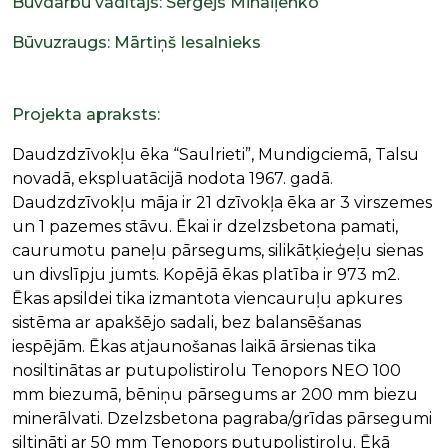
Būvdarbu vadītājs: Sergejs Mihaiļenko
Būvuzraugs: Mārtiņš Iesalnieks
Projekta apraksts:
Daudzdzīvokļu ēka “Saulrieti”, Mundigciemā, Talsu
novadā, ekspluatācijā nodota 1967. gadā.
Daudzdzīvokļu māja ir 21 dzīvokļa ēka ar 3 virszemes
un 1 pazemes stāvu. Ēkai ir dzelzsbetona pamati,
caurumotu paneļu pārsegums, silikātķieģeļu sienas
un divslīpju jumts. Kopējā ēkas platība ir 973 m2.
Ēkas apsildei tika izmantota viencauruļu apkures
sistēma ar apakšējo sadali, bez balansēšanas
iespējām. Ēkas atjaunošanas laikā ārsienas tika
nosiltinātas ar putupolistirolu Tenopors NEO 100
mm biezumā, bēniņu pārsegums ar 200 mm biezu
minerālvati. Dzelzsbetona pagraba/grīdas pārsegumi
siltināti ar 50 mm Tenopors putupolistirolu. Ēkā