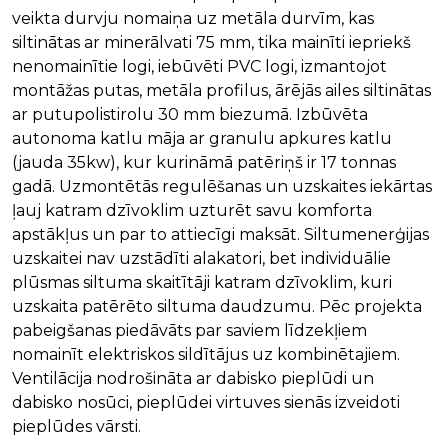
veikta durvju nomaiņa uz metāla durvīm, kas
siltinātas ar minerālvati 75 mm, tika mainīti iepriekš
nenomainītie logi, iebūvēti PVC logi, izmantojot
montāžas putas, metāla profilus, ārējās ailes siltinātas
ar putupolistirolu 30 mm biezumā. Izbūvēta
autonoma katlu māja ar granulu apkures katlu
(jauda 35kw), kur kurināmā patēriņš ir 17 tonnas
gadā. Uzmontētās regulēšanas un uzskaites iekārtas
ļauj katram dzīvoklim uzturēt savu komforta
apstākļus un par to attiecīgi maksāt. Siltumenerģijas
uzskaitei nav uzstādīti alakatori, bet individuālie
plūsmas siltuma skaitītāji katram dzīvoklim, kuri
uzskaita patērēto siltuma daudzumu. Pēc projekta
pabeigšanas piedāvāts par saviem līdzekļiem
nomainīt elektriskos sildītājus uz kombinētajiem.
Ventilācija nodrošināta ar dabisko pieplūdi un
dabisko nosūci, pieplūdei virtuves sienās izveidoti
pieplūdes vārsti.