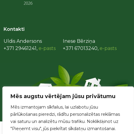
Kontakti
Uldis Andersons
Inese Bērziņa
+371 29461241,
e-pasts
+371 67013240,
e-pasts
Mēs augstu vērtējam jūsu privātumu
Mēs izmantojam sīkfailus, lai uzlabotu jūsu
pārlūkošanas pieredzi, rādītu personalizētas reklāmas
vai saturu un analizētu mūsu trafiku. Noklikšķinot uz
"Pieņemt visu", jūs piekrītat sīkdatņu izmantošanai.