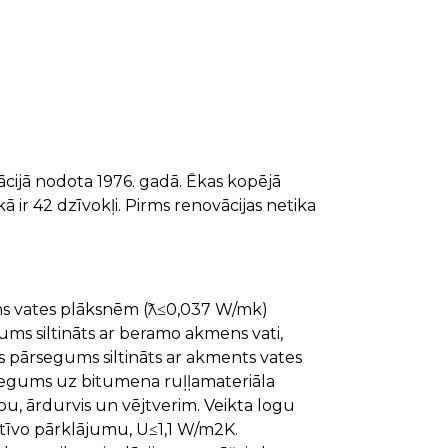
ācijā nodota 1976. gadā. Ēkas kopējā
kā ir 42 dzīvokļi. Pirms renovācijas netika
mens vates plāksnēm (ƛ≤0,037 W/mk)
s siltināts ar beramo akmens vati,
pārsegums siltināts ar akments vates
egums uz bitumena ruļļamateriāla
u, ārdurvis un vējtverim. Veikta logu
ktīvo pārklājumu, U≤1,1 W/m2K.