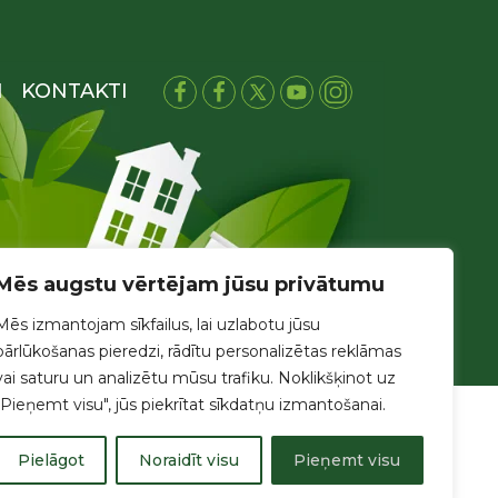
I
KONTAKTI
Mēs augstu vērtējam jūsu privātumu
Mēs izmantojam sīkfailus, lai uzlabotu jūsu
pārlūkošanas pieredzi, rādītu personalizētas reklāmas
vai saturu un analizētu mūsu trafiku. Noklikšķinot uz
"Pieņemt visu", jūs piekrītat sīkdatņu izmantošanai.
Pielāgot
Noraidīt visu
Pieņemt visu