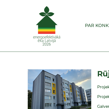
PAR KON
Rūj
Projek
Proje
Galve