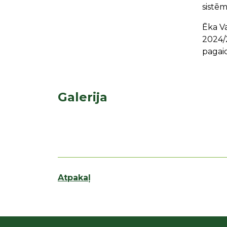
sistēm
Ēka Va
2024/2
pagai
Galerija
Atpakaļ