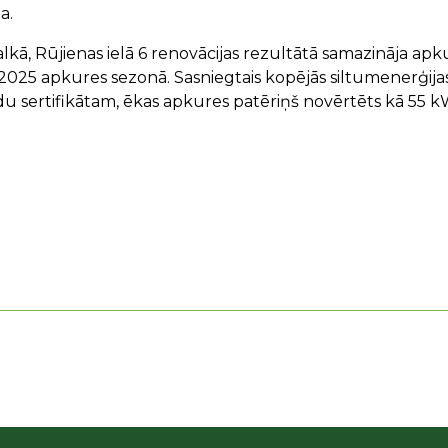
a.
lkā, Rūjienas ielā 6 renovācijas rezultātā samazināja ap
025 apkures sezonā. Sasniegtais kopējās siltumenerģijas
du sertifikātam, ēkas apkures patēriņš novērtēts kā 55 