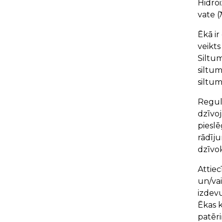
Hidroi
vate 
Ēkā ir
veikt
Siltum
siltu
siltu
Regul
dzīvoj
pieslē
rādīju
dzīvok
Attiec
un/va
izdev
Ēkas k
patēri