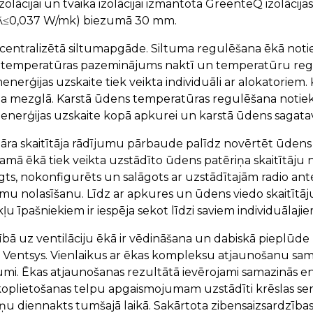
zolācijai un tvaika izolācijai izmantota GreenteQ izolācij
(ƛ≤0,037 W/mk) biezumā 30 mm.
 centralizētā siltumapgāde. Siltuma regulēšana ēkā notie
s temperatūras pazeminājums naktī un temperatūru regu
enerģijas uzskaite tiek veikta individuāli ar alokatoriem.
ma mezglā. Karstā ūdens temperatūras regulēšana notiek 
menerģijas uzskaite kopā apkurei un karstā ūdens sagata
āra skaitītāja rādījumu pārbaude palīdz novērtēt ūdens 
amā ēkā tiek veikta uzstādīto ūdens patēriņa skaitītāju n
gts, nokonfigurēts un salāgots ar uzstādītajām radio an
mu nolasīšanu. Līdz ar apkures un ūdens viedo skaitītāj
ļu īpašniekiem ir iespēja sekot līdzi saviem individuālaj
ībā uz ventilāciju ēkā ir vēdināšana un dabiskā pieplūde
i Ventsys. Vienlaikus ar ēkas kompleksu atjaunošanu s
umi. Ēkas atjaunošanas rezultātā ievērojami samazinās e
oplietošanas telpu apgaismojumam uzstādīti krēslas sens
ņu diennakts tumšajā laikā. Sakārtota zibensaizsardzība