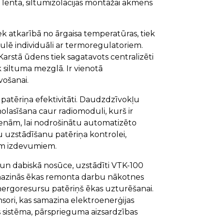
as lenta, siltumizolācijas montāžai akmens
k atkarībā no ārgaisa temperatūras, tiek
lē individuāli ar termoregulatoriem.
 Karstā ūdens tiek sagatavots centralizēti
siltuma mezglā. Ir vienotā
vošanai.
patēriņa efektivitāti. Daudzdzīvokļu
olasīšana caur radiomoduli, kurš ir
tenām, lai nodrošinātu automatizēto
u uzstādīšanu patēriņa kontrolei,
iem izdevumiem.
 un dabiskā nosūce, uzstādīti VTK-100
amazinās ēkas remonta darbu nākotnes
nergoresursu patēriņš ēkas uzturēšanai.
ori, kas samazina elektroenerģijas
s sistēma, pārsprieguma aizsardzības