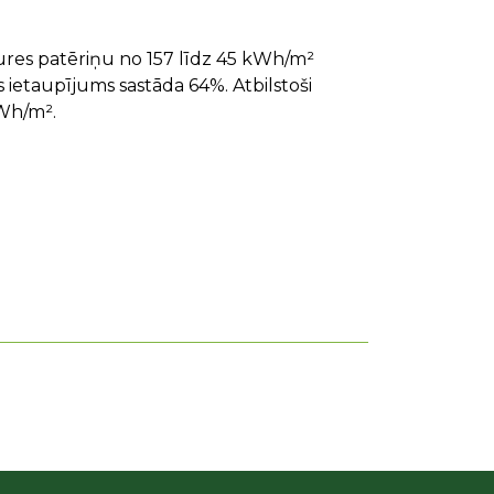
kures patēriņu no 157 līdz 45 kWh/m²
 ietaupījums sastāda 64%. Atbilstoši
kWh/m².