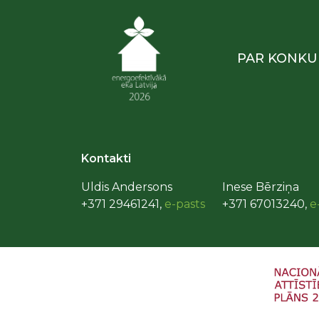
PAR KONKU
Kontakti
Uldis Andersons
Inese Bērziņa
+371 29461241,
e-pasts
+371 67013240,
e