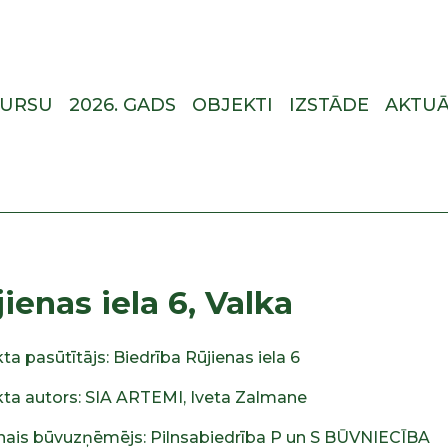
KURSU
2026. GADS
OBJEKTI
IZSTĀDE
AKTUĀ
ienas iela 6, Valka
ta pasūtītājs: Biedrība Rūjienas iela 6
kta autors: SIA ARTEMI, Iveta Zalmane
nais būvuzņēmējs: Pilnsabiedrība P un S BŪVNIECĪBA