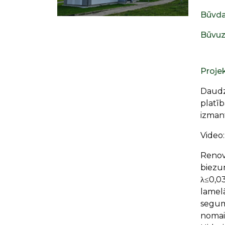
Būvda
Būvuz
Proje
Daudzd
platīb
izmant
Video
Renovā
biezu
λ≤0,0
lamel
segumu
nomaiņ