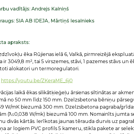
rbu vadītājs: Andrejs Kalniņš
raugs: SIA AB IDEJA, Mārtiņš Iesalnieks
kta apraksts:
zīvokļu ēka Rūjienas ielā 6, Valkā, pirmreizējā ekspluat
a ir 3049,8 m², tai 5 virszemes, stāvi, 1 pazemes stāvs un ē
oti alokatori un termoregulatori.
:
https://youtu.be/ZKeraME_6j0
cijas laikā ēkas silikātķieģeļu ārsienas siltinātas ar ak
mā no 50 mm līdz 150 mm. Dzelzsbetona bēniņu pārsegum
39 W/mK biezumā 300 mm. Dzelzsbetona pagraba/grīdas 
ām (ƛ≤0,038 W/mk) biezumā 100 mm. Nomainīts jumta s
 divās kārtās. Ierīkotas jaunas tērauda durvis uz pagrab
a ar logiem PVC profils 5 kameru, stikla pakete ar sele