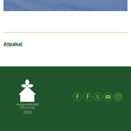
Atpakaļ