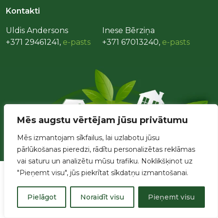
Kontakti
Uldis Andersons
Inese Bērziņa
+371 29461241,
e-pasts
+371 67013240,
e-pasts
Mēs augstu vērtējam jūsu privātumu
Mēs izmantojam sīkfailus, lai uzlabotu jūsu
pārlūkošanas pieredzi, rādītu personalizētas reklāmas
vai saturu un analizētu mūsu trafiku. Noklikšķinot uz
"Pieņemt visu", jūs piekrītat sīkdatņu izmantošanai.
Pielāgot
Noraidīt visu
Pieņemt visu