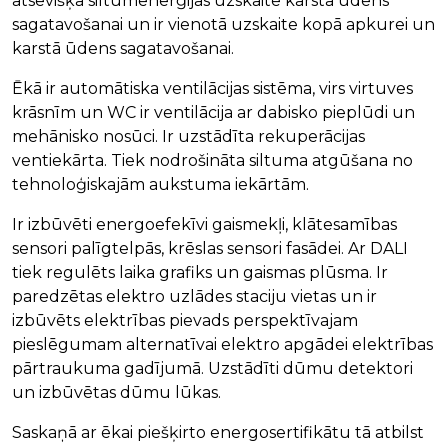
atsevišķa siltumenerģijas uzskaite karstā ūdens
sagatavošanai un ir vienotā uzskaite kopā apkurei un
karstā ūdens sagatavošanai.
Ēkā ir automātiska ventilācijas sistēma, virs virtuves
krāsnīm un WC ir ventilācija ar dabisko pieplūdi un
mehānisko nosūci. Ir uzstādīta rekuperācijas
ventiekārta. Tiek nodrošināta siltuma atgūšana no
tehnoloģiskajām aukstuma iekārtām.
Ir izbūvēti energoefekīvi gaismekļi, klātesamības
sensori palīgtelpās, krēslas sensori fasādei. Ar DALI
tiek regulēts laika grafiks un gaismas plūsma. Ir
paredzētas elektro uzlādes staciju vietas un ir
izbūvēts elektrības pievads perspektīvajam
pieslēgumam alternatīvai elektro apgādei elektrības
pārtraukuma gadījumā. Uzstādīti dūmu detektori
un izbūvētas dūmu lūkas.
Saskaņā ar ēkai piešķirto energosertifikātu tā atbilst