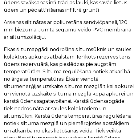
ūdens savākšanas infiltrācijas lauki, kas savāc lietus
ūdeni un pēc attīrīšanas infiltrē gruntī
Ārsienas siltinātas ar poliuretāna sendvičpaneli, 120
mm biezumā. Jumta segumu veido PVC membrāna
ar siltumizolāciju.
Ēkas siltumapgādi nodrošina siltumsūknis un saules
kolektors apkures atbalstam. Ierīkots rezerves tens
ūdens rezervuārā, kas pieslēdzas pie augstām
temperatūrām. Siltuma regulēšana notiek atkarībā
no ārgaisa temperatūras. Ēkā ir vienotā
siltumenerģijas uzskaite siltuma mezglā tikai apkurei
un vienotā uzskaite siltuma mezglā kopā apkurei un
karstā ūdens sagatavošanai. Karstā ūdensapgāde
tiek nodrošināta ar saules kolektoriem un
siltumsūkni. Karstā ūdens temperatūras regulēšana
notiek siltuma mezglā un piemērojoties apstākļiem
un atkarībā no ēkas lietošanas veida. Tiek veikta