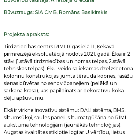
Būvdarbu vadītājs: Anatolijs Grečuha
Būvuzraugs: SIA CMB, Romāns Basikirskis
Projekta apraksts:
Tirdzniecības centrs RIMI Rīgas ielā 11, Ķekavā,
pirmreizējā ekspluatācijā nodots 2021. gadā. Ēkai ir 2
stāvi (1.stāvā tirdzniecības un nomas telpas, 2.stāvā
tehniskās telpas). Ēku veido saliekamās dzelzsbetona
kolonnu konstrukcijas, jumta tērauda kopnes, fasāžu
sienas būvētas no sendvičpaneļiem (pelēkā un
sarkanā krāsā), kas papildināts ar dekoratīvu koka
dēļu apšuvumu.
Ēkā ir virkne inovatīvu sistēmu: DALI sistēma, BMS,
siltumsūkņi, saules paneļi, siltumatgūšāna no RIMI
aukstuma tehnoloģijām (jaunākās tehnoloģijas).
Augstas kvalitātes stiklotie logi ar U vērtību, lietus