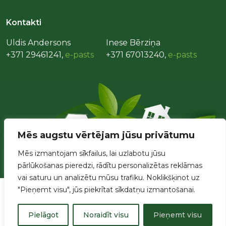
Kontakti
Uldis Andersons
Inese Bērziņa
+371 29461241,
e-pasts
+371 67013240,
e-pasts
Mēs augstu vērtējam jūsu privātumu
Mēs izmantojam sīkfailus, lai uzlabotu jūsu
pārlūkošanas pieredzi, rādītu personalizētas reklāmas
vai saturu un analizētu mūsu trafiku. Noklikšķinot uz
"Pieņemt visu", jūs piekrītat sīkdatņu izmantošanai.
Pielāgot
Noraidīt visu
Pieņemt visu