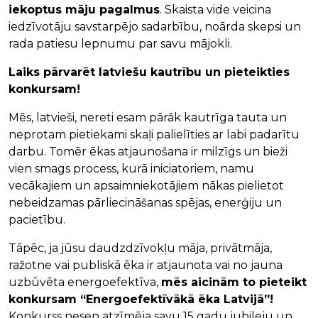
iekoptus māju pagalmus
. Skaista vide veicina
iedzīvotāju savstarpējo sadarbību, noārda skepsi un
rada patiesu lepnumu par savu mājokli.
Laiks pārvarēt latviešu kautrību un pieteikties
konkursam!
Mēs, latvieši, nereti esam pārāk kautrīga tauta un
neprotam pietiekami skaļi palielīties ar labi padarītu
darbu. Tomēr ēkas atjaunošana ir milzīgs un bieži
vien smags process, kurā iniciatoriem, namu
vecākajiem un apsaimniekotājiem nākas pielietot
nebeidzamas pārliecināšanas spējas, enerģiju un
pacietību.
Tāpēc, ja jūsu daudzdzīvokļu māja, privātmāja,
ražotne vai publiskā ēka ir atjaunota vai no jauna
uzbūvēta energoefektīva,
mēs aicinām to pieteikt
konkursam “Energoefektīvākā ēka Latvijā”!
Konkurss nesen atzīmēja savu 15 gadu jubileju un