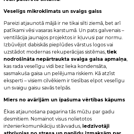
Veselīgs mikroklimats un svaigs gaiss
Pareizi atjaunotā mājā ir ne tikai silti ziemā, bet arī
patīkami vēsi vasaras karstumā. Un pats galvenais –
ventilācija jaunajos projektos ir kļuvusi par normu.
Izbūvējot dabiskās pieplūdes vārstus logos vai
uzstādot modernas rekuperācijas sistēmas,
tiek
nodrošināta nepārtraukta svaiga gaisa apmaiņa
,
kas rada veselīgu vidi bez lieka kondensāta,
sasmakuša gaisa un pelējuma riskiem. Kā atzīst
eksperti – visiem cilvēkiem ir tiesības elpot veselīgu
un svaigu gaisu savās telpās.
Miers no avārijām un īpašuma vērtības kāpums
Ēkas atjaunošana pagarina tās mūžu par gadu
desmitiem. Nomainot visus nolietotos
inženierkomunikāciju stāvvadus,
iedzīvotāji
atbrīvojas no stresa un papildu izmaksām par