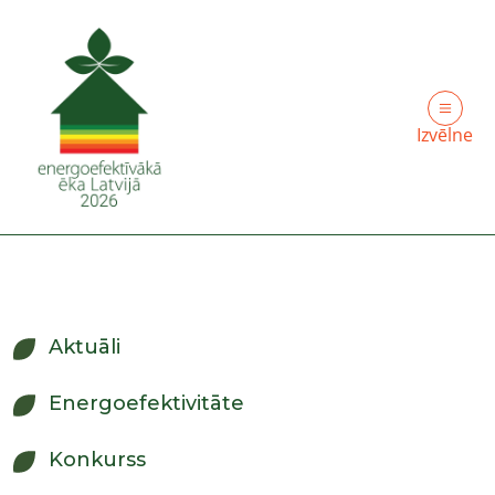
Izvēlne
Aktuāli
Energoefektivitāte
Konkurss