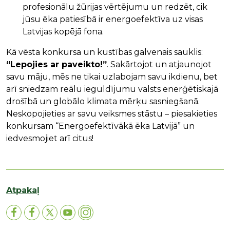
profesionālu žūrijas vērtējumu un redzēt, cik
jūsu ēka patiesībā ir energoefektīva uz visas
Latvijas kopējā fona.
Kā vēsta konkursa un kustības galvenais sauklis:
“Lepojies ar paveikto!”
. Sakārtojot un atjaunojot
savu māju, mēs ne tikai uzlabojam savu ikdienu, bet
arī sniedzam reālu ieguldījumu valsts enerģētiskajā
drošībā un globālo klimata mērķu sasniegšanā.
Neskopojieties ar savu veiksmes stāstu – piesakieties
konkursam “Energoefektīvākā ēka Latvijā” un
iedvesmojiet arī citus!
Atpakaļ