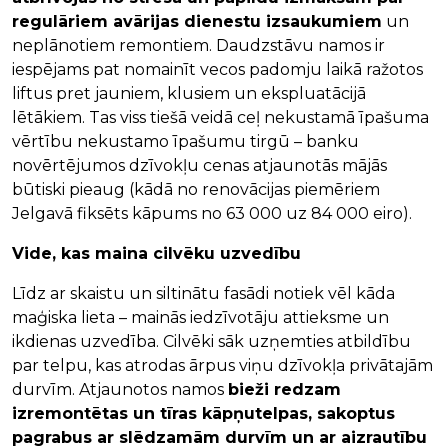
regulāriem avārijas dienestu izsaukumiem
un
neplānotiem remontiem. Daudzstāvu namos ir
iespējams pat nomainīt vecos padomju laikā ražotos
liftus pret jauniem, klusiem un ekspluatācijā
lētākiem. Tas viss tiešā veidā ceļ nekustamā īpašuma
vērtību nekustamo īpašumu tirgū – banku
novērtējumos dzīvokļu cenas atjaunotās mājās
būtiski pieaug (kādā no renovācijas piemēriem
Jelgavā fiksēts kāpums no 63 000 uz 84 000 eiro).
Vide, kas maina cilvēku uzvedību
Līdz ar skaistu un siltinātu fasādi notiek vēl kāda
maģiska lieta – mainās iedzīvotāju attieksme un
ikdienas uzvedība. Cilvēki sāk uzņemties atbildību
par telpu, kas atrodas ārpus viņu dzīvokļa privātajām
durvīm. Atjaunotos namos
bieži redzam
izremontētas un tīras kāpņutelpas, sakoptus
pagrabus ar slēdzamām durvīm un ar aizrautību