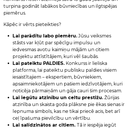
turpina godināt labākos būvniecības un ilgtspējas
piemērus.
Kāpēc ir vērts pieteikties?
Lai parādītu labo piemēru.
Jūsu veiksmes
stāsts var kļūt par spēcīgu impulsu un
iedvesmas avotu kaimiņu mājām un citiem
projektu attīstītājiem, kuri vēl šaubās.
Lai pateiktu PALDIES.
Konkurss ir lieliska
platforma, lai pateiktu publisku paldies visiem
iesaistītajiem – ekspertiem, būvniekiem,
apsaimniekotājiem un pašiem iedzīvotājiem, kuri
noticēja pārmaiņām un gāja cauri šim procesam.
Lai iegūtu atzinību un celtu prestižu.
Žūrijas
atzinība un skaista goda plāksne pie ēkas sienas ir
lepnuma simbols, kas ne tikai priecē acis, bet arī
ceļ īpašuma pievilcību un vērtību.
Lai salīdzinātos ar citiem.
Tā ir iespēja iegūt