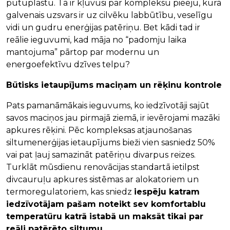
putuplastu. Tā ir kļuvusi par kompleksu pieeju, kurā
galvenais uzsvars ir uz cilvēku labbūtību, veselīgu
vidi un gudru enerģijas patēriņu. Bet kādi tad ir
reālie ieguvumi, kad māja no “padomju laika
mantojuma” pārtop par modernu un
energoefektīvu dzīves telpu?
Būtisks ietaupījums maciņam un rēķinu kontrole
Pats pamanāmākais ieguvums, ko iedzīvotāji sajūt
savos maciņos jau pirmajā ziemā, ir ievērojami mazāki
apkures rēķini. Pēc kompleksas atjaunošanas
siltumenerģijas ietaupījums bieži vien sasniedz 50%
vai pat ļauj samazināt patēriņu divarpus reizes.
Turklāt mūsdienu renovācijas standartā ietilpst
divcauruļu apkures sistēmas ar alokatoriem un
termoregulatoriem, kas sniedz
iespēju katram
iedzīvotājam pašam noteikt sev komfortablu
temperatūru katrā istabā un maksāt tikai par
reāli patērēto siltumu
.