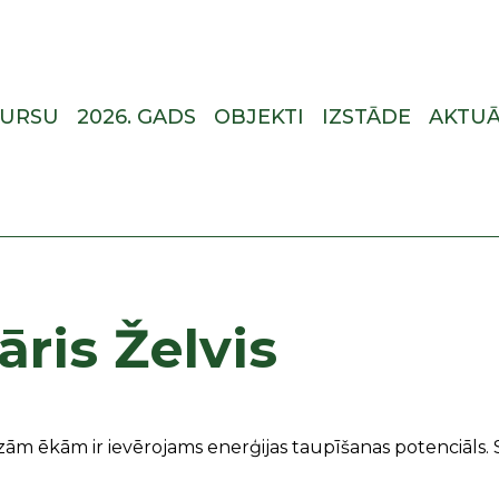
KURSU
2026. GADS
OBJEKTI
IZSTĀDE
AKTUĀ
āris Želvis
m ēkām ir ievērojams enerģijas taupīšanas potenciāls. Sā