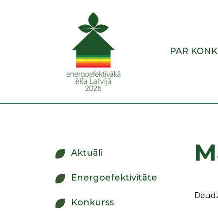
PAR KON
M
Aktuāli
Energoefektivitāte
Daudzā
Konkurss