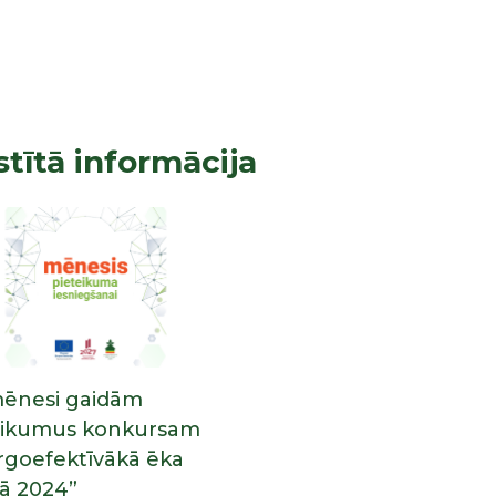
stītā informācija
mēnesi gaidām
eikumus konkursam
rgoefektīvākā ēka
jā 2024”