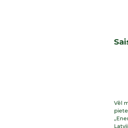
Sai
Vēl 
piet
„Ene
Latvi