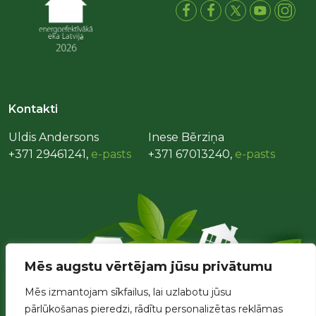
Kontakti
Uldis Andersons
Inese Bērziņa
+371 29461241,
e-pasts
+371 67013240,
e-pasts
Mēs augstu vērtējam jūsu privātumu
Mēs izmantojam sīkfailus, lai uzlabotu jūsu
pārlūkošanas pieredzi, rādītu personalizētas reklāmas