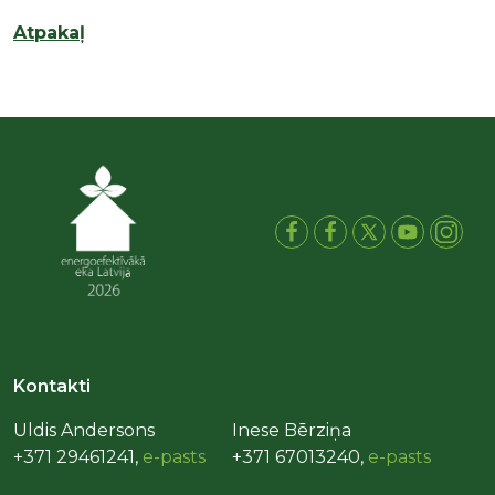
Atpakaļ
Kontakti
Uldis Andersons
Inese Bērziņa
+371 29461241,
e-pasts
+371 67013240,
e-pasts