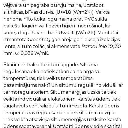
vējtvera un pagraba durvju maiņa, uzstādot
siltinātas, blīvas durvis. (U<=1.8 (W/m2K)). Veikta
nenomainīto koka logu maiņa pret PVC stikla
pakešu logiem vai līdzvērtīgiem nodrošinot, ka
kopējā logu U vērtība ir Uw<=1.1(W/m2K). Montāžai
izmantota
GreenteQ
gan ārējā gan iekšējā izolācijas
lenta, siltumizolācijai akmens vate
Paroc Linio 10
, 30
mm, λ≤ 0,036 W/mK.
Ēkai ir centralizētā siltumapgāde. Siltuma
regulēšana ēkā notiek atkarībā no ārgaisa
temperatūras, tiek veikts temperatūras
pazeminājums naktī un siltumu regulē individuāli ar
termoregulatoriem. Siltumenerģijas uzskaite tiek
veikta individuāli ar alokatoriem. Karstais ūdens tiek
sagatavots centralizēti siltummezglā. Karstā ūdens
temperatūras regulēšana notiek siltuma mezglā.
Tiek veikta atsevišķa siltumenerģijas uzskaite karstā
ūdens sagatavošanai. Uzstādīti ūdens viedie skaitītāji