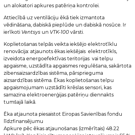
un alokatori apkures patēriņa kontrolei.
Attiecībā uz ventilāciju ēkā tiek izmantota
vēdināšana, dabiskā pieplūde un dabiskā nosūce. Ir
ierīkoti
Ventsys
un
VTK-100
vārsti.
Koplietošanas telpās veikta iekšējo elektrotīklu
renovācija: atjaunots ēkas iekšējais elektrotīkls,
izveidota energoefektīvas teritorijas vai telpu
apgaisme, uzstādīta apgaismes regulēšana, sakārtota
zibensaizsardzības sistēma, pārsprieguma
aizsardzības sistēma. Ēkas koplietošanas telpu
apgaismojumam uzstādīti krēslas sensori, kas
samazina elektroenerģijas patēriņu diennakts
tumšajā laikā.
Ēka atjaunota piesaistot Eiropas Savienības fondu
līdzfinansējumu
Apkure pēc ēkas atjaunošanas (izmērītais) 48.22