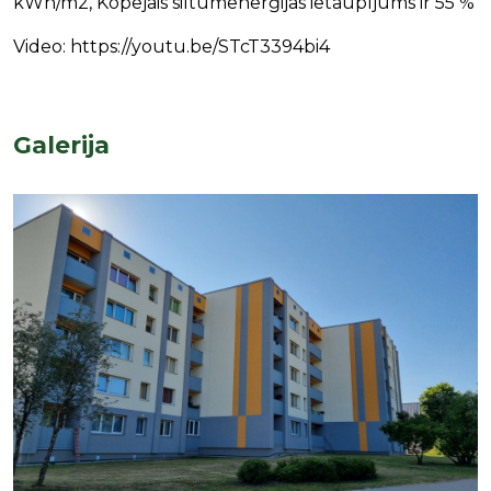
kWh/m2, Kopējais siltumenerģijas ietaupījums ir 55 %
Video: https://youtu.be/STcT3394bi4
Galerija