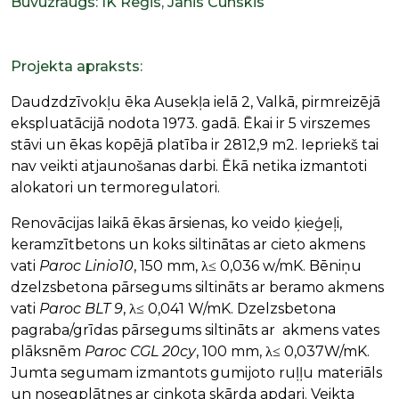
Būvuzraugs: IK Reģis, Jānis Cunskis
Projekta apraksts:
Daudzdzīvokļu ēka Ausekļa ielā 2, Valkā, pirmreizējā
ekspluatācijā nodota 1973. gadā. Ēkai ir 5 virszemes
stāvi un ēkas kopējā platība ir 2812,9 m2. Iepriekš tai
nav veikti atjaunošanas darbi. Ēkā netika izmantoti
alokatori un termoregulatori.
Renovācijas laikā ēkas ārsienas, ko veido ķieģeļi,
keramzītbetons un koks siltinātas ar cieto akmens
vati
Paroc Linio10
, 150 mm, λ≤ 0,036 w/mK. Bēniņu
dzelzsbetona pārsegums siltināts ar beramo akmens
vati
Paroc BLT 9
, λ≤ 0,041 W/mK. Dzelzsbetona
pagraba/grīdas pārsegums siltināts ar akmens vates
plāksnēm
Paroc CGL 20cy
, 100 mm, λ≤ 0,037W/mK.
Jumta segumam izmantots gumijoto ruļļu materiāls
un nosegplātnes ar cinkota skārda apdari. Veikta