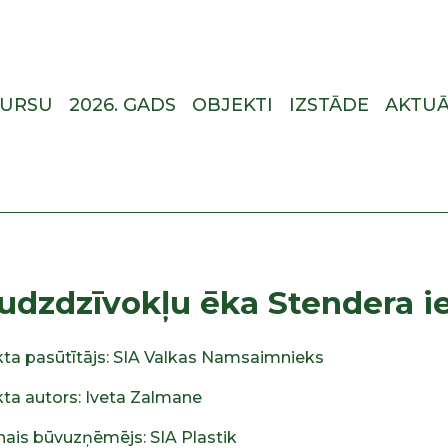
KURSU
2026. GADS
OBJEKTI
IZSTĀDE
AKTUĀ
udzdzīvokļu ēka Stendera iel
kta pasūtītājs: SIA Valkas Namsaimnieks
kta autors: Iveta Zalmane
nais būvuzņēmējs: SIA Plastik