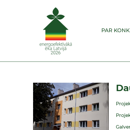
PAR KON
Da
Proje
Proje
Galve