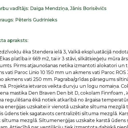
rbu vadītājs: Daiga Mendziņa, Jānis Borisēvičs
raugs: Pēteris Gudrinieks
kta apraksts:
zīvokļu ēka Stendera ielā 3, Valkā ekspluatācijā nodota
Ēkas platība ir 669 m2, tai ir 3 stāvi, silkātķieģeļu mūra 
umts. Pirms atjaunošanas netika izmantoti alokatori un te
s vati Paroc Linio 10 150 mm un akmens vati Paroc ROS 
o akmens vati 250 mm. Pagraba/grīdas pārsegums silti
mā. Projekta ietvaros veikta durvju un logu nomaiņa. 
na mastika Den Braven Den bit D, cokolam Finnfoam , λ 0
ma regulēšana ēkā notiek atkarībā no ārgaisa temperatūr
a enerģijas uzskaitei ir vienotā uzskaite siltuma mezglā t
is ūdens tiek sagatavots centralizēti siltuma mezglā. K
 siltuma mezglā. Siltumenerģijas uzskaite karstā ūdens s
m. Attiecībā par ventilāciju tiek izmantota dabiskā pie