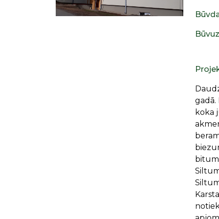
Būvda
Būvuz
Proje
Daudzd
gadā. 
koka j
akmen
beram
biezu
bitume
Siltu
Siltum
Karsta
notiek
apjoma