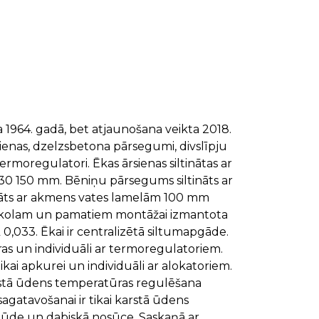
 1964. gadā, bet atjaunošana veikta 2018.
ārsienas, dzelzsbetona pārsegumi, divslīpju
rmoregulatori. Ēkas ārsienas siltinātas ar
30 150 mm. Bēniņu pārsegums siltināts ar
nāts ar akmens vates lamelām 100 mm
Cokolam un pamatiem montāžai izmantota
,033. Ēkai ir centralizētā siltumapgāde.
as un individuāli ar termoregulatoriem.
ikai apkurei un individuāli ar alokatoriem.
arstā ūdens temperatūras regulēšana
agatavošanai ir tikai karstā ūdens
plūde un dabiskā nosūce. Saskaņā ar